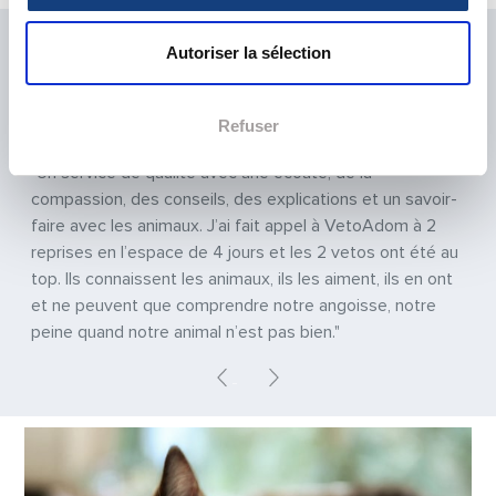
LA SATISFACTION DE NOS PATIENTS EST
Autoriser la sélection
NOTRE PRIORITÉ
Previous
Next
Refuser
"Un service de qualité avec une écoute, de la
compassion, des conseils, des explications et un savoir-
faire avec les animaux. J’ai fait appel à VetoAdom à 2
reprises en l’espace de 4 jours et les 2 vetos ont été au
top. Ils connaissent les animaux, ils les aiment, ils en ont
et ne peuvent que comprendre notre angoisse, notre
peine quand notre animal n’est pas bien."
Previous
Next