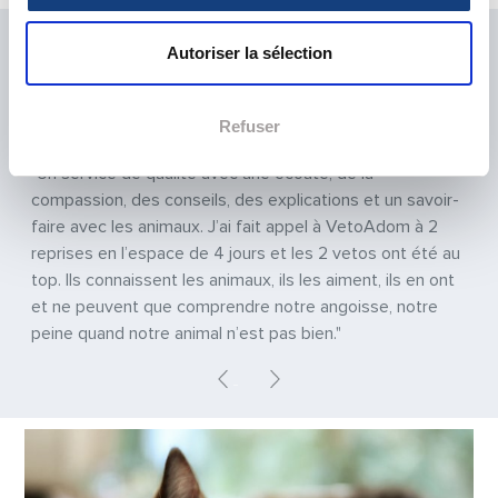
LA SATISFACTION DE NOS PATIENTS EST
Autoriser la sélection
NOTRE PRIORITÉ
Previous
Next
Refuser
"Un service de qualité avec une écoute, de la
compassion, des conseils, des explications et un savoir-
faire avec les animaux. J’ai fait appel à VetoAdom à 2
reprises en l’espace de 4 jours et les 2 vetos ont été au
top. Ils connaissent les animaux, ils les aiment, ils en ont
et ne peuvent que comprendre notre angoisse, notre
peine quand notre animal n’est pas bien."
Previous
Next