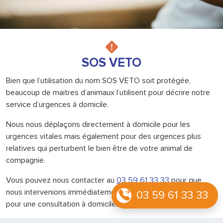
SOS VETO
Bien que l’utilisation du nom SOS VETO soit protégée,
beaucoup de maitres d’animaux l’utilisent pour décrire notre
service d’urgences à domicile.
Nous nous déplaçons directement à domicile pour les
urgences vitales mais également pour des urgences plus
relatives qui perturbent le bien être de votre animal de
compagnie.
Vous pouvez nous contacter au
03 59 61 33 33
pour que
nous intervenions immédiatement ou prendre rendez-vous
03 59 61 33 33
pour une consultation à domicile.