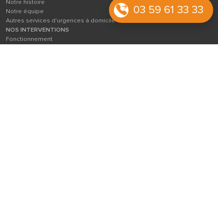
Notre histoire
03 59 61 33 33
Notre équipe
Autres services d'urgences à domicile en Province
NOS INTERVENTIONS
Fonctionnement
Nos zones d'actions
Nos tarifs
Notre charte
CONSEILS
Que faire en cas d'urgence ?
La fin de vie de votre compagnon
CONTACT
FAQ
MON ESPACE
Politiques de confidentialité
Mentions légales
Conditions générales
VETOADOM est membre du réseau