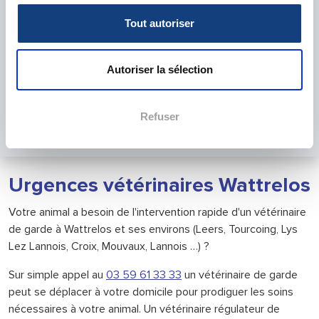
VetoAdom Nord ont pris en charge plus de 20 000
Tout autoriser
animaux en situation d’urgence.
Ils se déplacent directement à votre domicile et prennent
soin de vos animaux de compagnie chez vous.
Autoriser la sélection
Notre équipe est expérimenté et formée aux spécificités
de l’urgence. Vous pouvez consulter
notre
fonctionnement
pour en savoir plus sur les consultations
Refuser
que nous effectuons.
Urgences vétérinaires Wattrelos
Votre animal a besoin de l'intervention rapide d'un vétérinaire
de garde à Wattrelos et ses environs (Leers, Tourcoing, Lys
Lez Lannois, Croix, Mouvaux, Lannois …) ?
Sur simple appel au
03 59 61 33 33
un vétérinaire de garde
peut se déplacer à votre domicile pour prodiguer les soins
nécessaires à votre animal. Un vétérinaire régulateur de