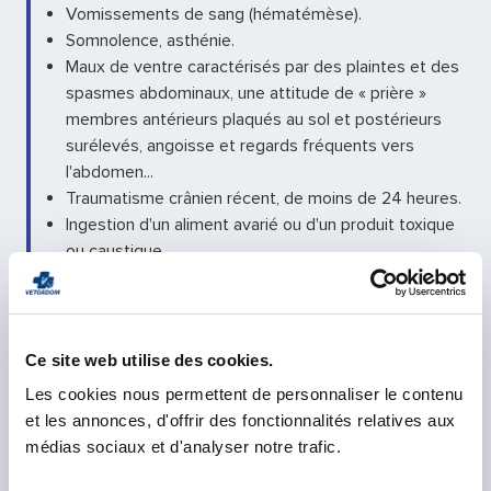
Vomissements de sang (hématémèse).
Somnolence, asthénie.
Maux de ventre caractérisés par des plaintes et des
spasmes abdominaux, une attitude de « prière »
membres antérieurs plaqués au sol et postérieurs
surélevés, angoisse et regards fréquents vers
l'abdomen...
Traumatisme crânien récent, de moins de 24 heures.
Ingestion d'un aliment avarié ou d'un produit toxique
ou caustique.
Chez un très jeune animal âgé de moins de 5 mois,
les vomissements répétés peuvent entraîner une
sévère déshydratation qui impose la consultation du
vétérinaire.
Ce site web utilise des cookies.
Les cookies nous permettent de personnaliser le contenu
L’animal présente-t-il au moins l’un de ces signes?
et les annonces, d'offrir des fonctionnalités relatives aux
OUI : consultez le vétérinaire dans l’heure
médias sociaux et d'analyser notre trafic.
NON : vous devez néanmoins prendre rendez-vous