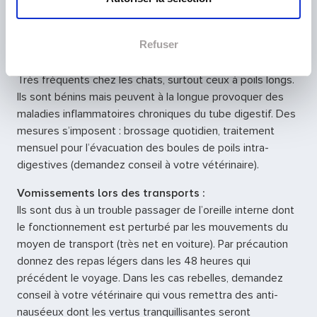
l'abdomen :
Suspicion de météorisation torsion de l’estomac. Le chien
doit être conduit d’urgence dans une clinique vétérinaire.
Refuser
Vomissements de poils :
Très fréquents chez les chats, surtout ceux à poils longs.
Ils sont bénins mais peuvent à la longue provoquer des
maladies inflammatoires chroniques du tube digestif. Des
mesures s’imposent : brossage quotidien, traitement
mensuel pour l’évacuation des boules de poils intra-
digestives (demandez conseil à votre vétérinaire).
Vomissements lors des transports :
Ils sont dus à un trouble passager de l’oreille interne dont
le fonctionnement est perturbé par les mouvements du
moyen de transport (très net en voiture). Par précaution
donnez des repas légers dans les 48 heures qui
précédent le voyage. Dans les cas rebelles, demandez
conseil à votre vétérinaire qui vous remettra des anti-
nauséeux dont les vertus tranquillisantes seront