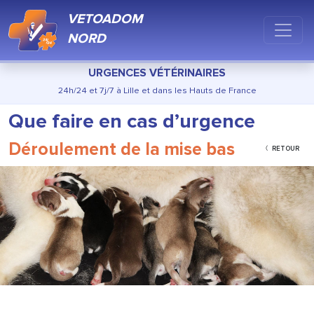
VETOADOM
NORD
URGENCES VÉTÉRINAIRES
24h/24 et 7j/7 à Lille et dans les Hauts de France
Que faire en cas d’urgence
Déroulement de la mise bas
RETOUR