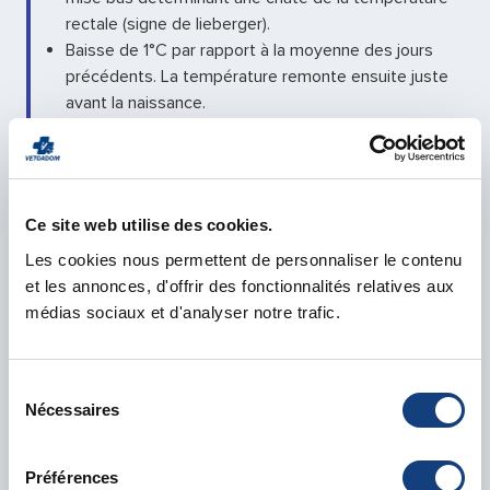
rectale (signe de lieberger).
Baisse de 1°C par rapport à la moyenne des jours
précédents. La température remonte ensuite juste
avant la naissance.
Les prodromes durent environ 2 heures mais le
début des contractions et du relâchement du col
peut durer 12h.
L’expulsion de chaque chaton dure de 1 à 30 minutes.
Ce site web utilise des cookies.
Les intervalles entre les naissances durent de
quelques minutes à 2 heures.
Les cookies nous permettent de personnaliser le contenu
et les annonces, d'offrir des fonctionnalités relatives aux
NB : UNE PARTICULARITE DE LA PARTURITON CHEZ
médias sociaux et d'analyser notre trafic.
LA CHATTE :
LE TRAVAIL INTERROMPU.
Sélection
Chez certaines femelles, après quelques expulsions
Nécessaires
du
fœtales les contractions s’arrêtent et l’accouchement
consentement
semble terminé, cependant une palpation peut révéler la
Préférences
persistance d’un ou plusieurs chatons in utero. Sans